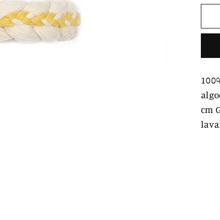
100%
algo
cm G
lava