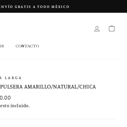
INGRESAR
CARR
ES
CONTACTO
A LARGA
 PULSERA AMARILLO/NATURAL/CHICA
io
0.00
tual
esto incluido.