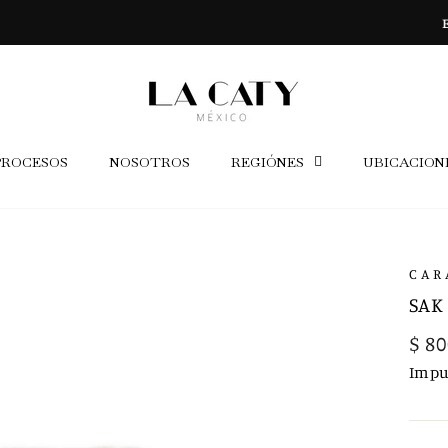
ENVÍO GRATIS A TODO MÉXICO
diapositivas
pausa
PROCESOS
NOSOTROS
REGIÓNES
UBICACION
CAR
SAK
Prec
$ 80
habi
Impu