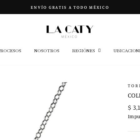
ENVÍO GRATIS A TODO MÉXICO
diapositivas
pausa
PROCESOS
NOSOTROS
REGIÓNES
UBICACION
TOR
COL
Prec
$ 3,
habi
Impu