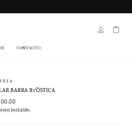
INGRESAR
CARR
ES
CONTACTO
RELA
LAR BARRA R√ÖSTICA
io
100.00
tual
esto incluido.