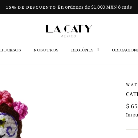
ENVÍO GRATIS
diapositivas
pausa
PROCESOS
NOSOTROS
REGIÓNES
UBICACION
WAT
CAT
Prec
$ 65
habi
Impu