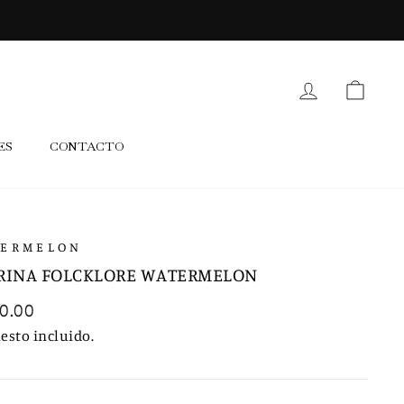
 A TODO MÉXICO
INGRESAR
CARR
ES
CONTACTO
ERMELON
RINA FOLCKLORE WATERMELON
io
0.00
tual
esto incluido.