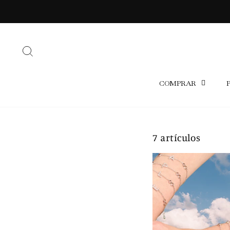
Ir
directamente
al
BUSCAR
contenido
COMPRAR
7 artículos